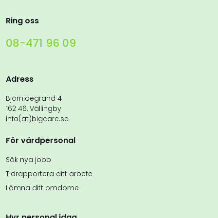
Ring oss
08-471 96 09
Adress
Björnidegränd 4
162 46, Vällingby
info(at)bigcare.se
För vårdpersonal
Sök nya jobb
Tidrapportera ditt arbete
Lämna ditt omdöme
Hyr personal idag