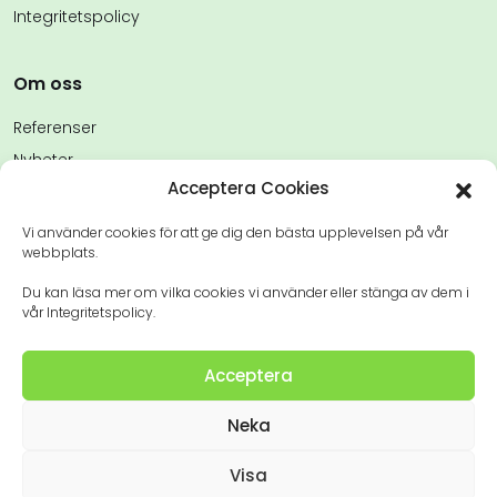
Integritetspolicy
Om oss
Referenser
Nyheter
Acceptera Cookies
FAQs
Kontakta oss
Vi använder cookies för att ge dig den bästa upplevelsen på vår
webbplats.
Du kan läsa mer om vilka cookies vi använder eller stänga av dem i
vår Integritetspolicy.
Acceptera
© 2022 Vårdpersonal. En del av AB Big Care
Neka
Visa