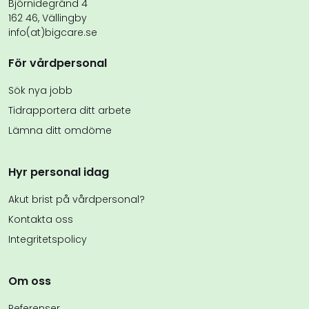
Björnidegränd 4
162 46, Vällingby
info(at)bigcare.se
För vårdpersonal
Sök nya jobb
Tidrapportera ditt arbete
Lämna ditt omdöme
Hyr personal idag
Akut brist på vårdpersonal?
Kontakta oss
Integritetspolicy
Om oss
Referenser