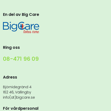
En del av Big Care
Ring oss
08-471 96 09
Adress
Björnidegränd 4
162 46, Vällingby
info(at)bigcare.se
För vårdpersonal