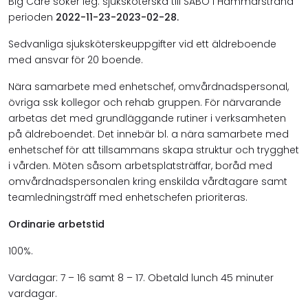
Big Care söker leg. sjuksköterska till SÄBO i Hammarstrand
perioden
2022-11-23-2023-02-28.
Sedvanliga sjuksköterskeuppgifter vid ett äldreboende
med ansvar för 20 boende.
Nära samarbete med enhetschef, omvårdnadspersonal,
övriga ssk kollegor och rehab gruppen. För närvarande
arbetas det med grundläggande rutiner i verksamheten
på äldreboendet. Det innebär bl. a nära samarbete med
enhetschef för att tillsammans skapa struktur och trygghet
i vården. Möten såsom arbetsplatsträffar, boråd med
omvårdnadspersonalen kring enskilda vårdtagare samt
teamledningsträff med enhetschefen prioriteras.
Ordinarie arbetstid
100%.
Vardagar: 7 – 16 samt 8 – 17. Obetald lunch 45 minuter
vardagar.