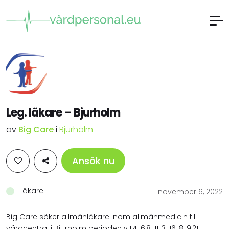
Leg. läkare – Bjurholm
av
Big Care
i
Bjurholm
Ansök nu
Läkare
november 6, 2022
Big Care söker allmänläkare inom allmänmedicin till
vårdcentral i Bjurholm perioden v.1,4-6,8-11,13-16,18,19,21-