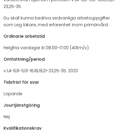
23,25-35.
Du skall kunna bedriva sedvanliga arbetsuppgifter
som Leg läkare, med erfarenhet inom primärvård.
Ordinarie arbetstid
Helgfria vardagar kl 08:00-17.00 (40tm/v)
Omfattning/period
v.1,4-6,8-11,13-16,18,19,21-23,25-35. 2023
Tidsfrist för svar
Löpande
Jourtjänstgöring
Nej
Kvalifikationskrav