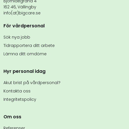
Björnidegränd 4
162 46, Vällingby
info(at)bigcare.se
För vårdpersonal
Sök nya jobb
Tidrapportera ditt arbete
Lämna ditt omdöme
Hyr personal idag
Akut brist på vårdpersonal?
Kontakta oss
Integritetspolicy
Om oss
Referenser