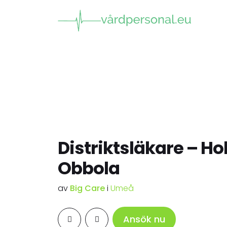
Distriktsläkare – 
Obbola
av
Big Care
i
Umeå
Ansök nu