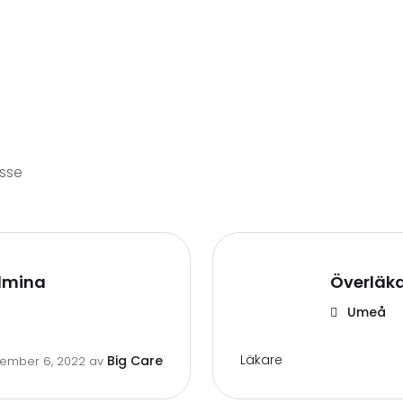
esse
elmina
Överläka
Umeå
Läkare
Big Care
ember 6, 2022
av