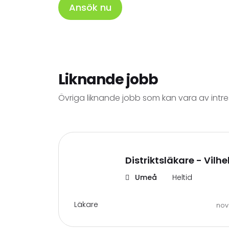
Ansök nu
Liknande jobb
Övriga liknande jobb som kan vara av intr
Distriktsläkare - Vilh
Umeå
Heltid
Läkare
nov