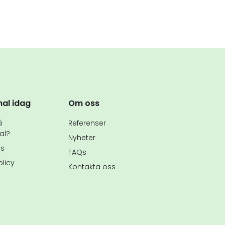
nal idag
Om oss
å
Referenser
al?
Nyheter
ss
FAQs
olicy
Kontakta oss