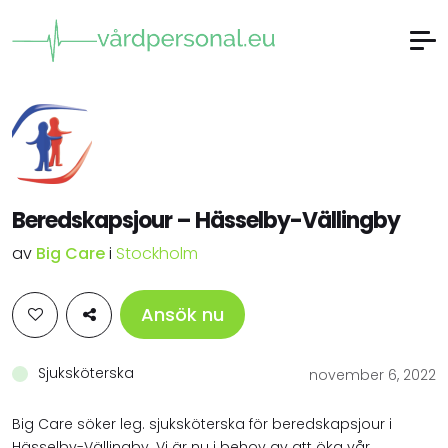
Beredskapsjour – Hässelby-Vällingby
av
Big Care
i
Stockholm
Ansök nu
Sjuksköterska
november 6, 2022
Big Care söker leg. sjuksköterska för beredskapsjour i
Hässelby-Vällingby. Vi är nu i behov av att öka vår