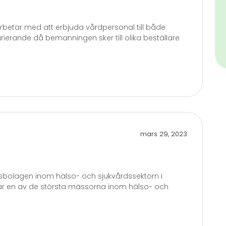
betar med att erbjuda vårdpersonal till både
erande då bemanningen sker till olika beställare
mars 29, 2023
sbolagen inom hälso- och sjukvårdssektorn i
r en av de största mässorna inom hälso- och