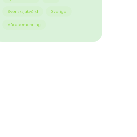
Svensksjukvård
Sverige
Vårdbemanning